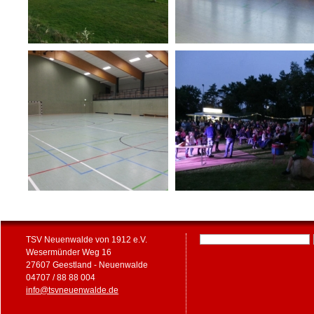
TSV Neuenwalde von 1912 e.V.
Wesermünder Weg 16
27607 Geestland - Neuenwalde
04707 / 88 88 004
info@tsvneuenwalde.de